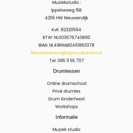
Muziekstudio :
Ippelseweg 15B
4255 HW Nieuwendijk
KvK: 82320594
BTW: NL003676740B90
IBAN: NL49KNAB0410863378
klantenservice@topmuzikanten.nl
Tel: 085 11 55 707
Drumlessen
Online drumschool
Privé drumles
Drum Kinderfeest
Workshops
Informatie
Muziek studio