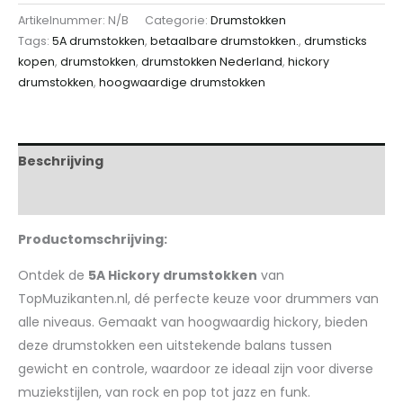
Artikelnummer:
N/B
Categorie:
Drumstokken
Tags:
5A drumstokken
,
betaalbare drumstokken.
,
drumsticks
kopen
,
drumstokken
,
drumstokken Nederland
,
hickory
drumstokken
,
hoogwaardige drumstokken
Beschrijving
Aanvullende informatie
Productomschrijving:
Ontdek de
5A Hickory drumstokken
van
TopMuzikanten.nl, dé perfecte keuze voor drummers van
alle niveaus. Gemaakt van hoogwaardig hickory, bieden
deze drumstokken een uitstekende balans tussen
gewicht en controle, waardoor ze ideaal zijn voor diverse
muziekstijlen, van rock en pop tot jazz en funk.