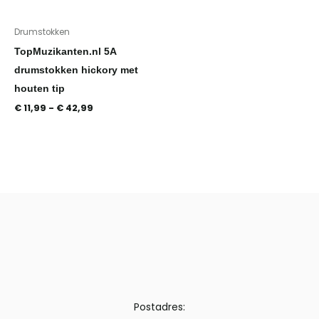
Drumstokken
TopMuzikanten.nl 5A
drumstokken hickory met
houten tip
€
11,99
-
€
42,99
Postadres: