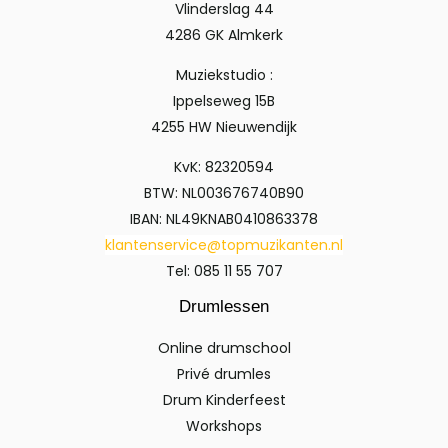
Vlinderslag 44
4286 GK Almkerk
Muziekstudio :
Ippelseweg 15B
4255 HW Nieuwendijk
KvK: 82320594
BTW: NL003676740B90
IBAN: NL49KNAB0410863378
klantenservice@topmuzikanten.nl
Tel: 085 11 55 707
Drumlessen
Online drumschool
Privé drumles
Drum Kinderfeest
Workshops