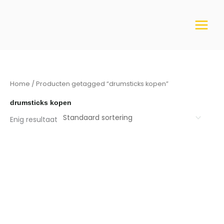
Ga
naar
de
inhoud
Home
/ Producten getagged “drumsticks kopen”
drumsticks kopen
Enig resultaat
Prijsklasse:
€ 11,99
tot
€ 42,99