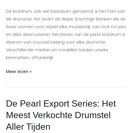
merken
en
De kickdrum, ook wel bassdrum genoemd, is het hart van
modellen
elk drumstel. Het levert de diepe, krachtige klanken die de
van
basis vormen voor vrijwel elke muziekstijl, van rock tot jazz
kickdrums?
en alles daartussenin. Het kiezen van de juiste kickdrum is
daarom van cruciaal belang voor elke drummer.
Verschillende merken en modellen bieden unieke
kenmerken, afhankelijk
Meer lezen »
De
De Pearl Export Series: Het
Pearl
Meest Verkochte Drumstel
Export
Series:
Aller Tijden
Het