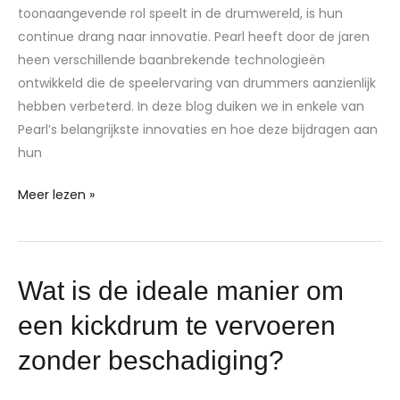
Helpen
toonaangevende rol speelt in de drumwereld, is hun
continue drang naar innovatie. Pearl heeft door de jaren
heen verschillende baanbrekende technologieën
ontwikkeld die de speelervaring van drummers aanzienlijk
hebben verbeterd. In deze blog duiken we in enkele van
Pearl’s belangrijkste innovaties en hoe deze bijdragen aan
hun
Meer lezen »
Wat
Wat is de ideale manier om
is
een kickdrum te vervoeren
de
ideale
zonder beschadiging?
manier