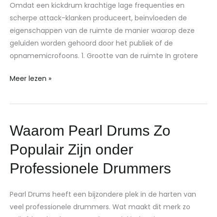
het
Omdat een kickdrum krachtige lage frequenties en
geluid
scherpe attack-klanken produceert, beïnvloeden de
van
eigenschappen van de ruimte de manier waarop deze
een
geluiden worden gehoord door het publiek of de
kickdrum?
opnamemicrofoons. 1. Grootte van de ruimte In grotere
Meer lezen »
Waarom
Waarom Pearl Drums Zo
Pearl
Populair Zijn onder
Drums
Zo
Professionele Drummers
Populair
Zijn
Pearl Drums heeft een bijzondere plek in de harten van
onder
veel professionele drummers. Wat maakt dit merk zo
Professionele