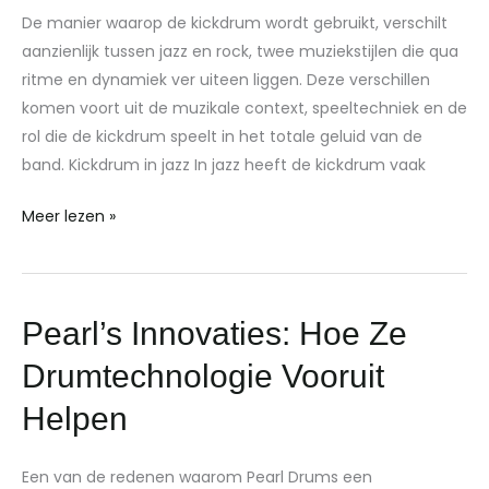
een
De manier waarop de kickdrum wordt gebruikt, verschilt
kickdrum
aanzienlijk tussen jazz en rock, twee muziekstijlen die qua
in
ritme en dynamiek ver uiteen liggen. Deze verschillen
jazz
komen voort uit de muzikale context, speeltechniek en de
ten
rol die de kickdrum speelt in het totale geluid van de
opzichte
band. Kickdrum in jazz In jazz heeft de kickdrum vaak
van
rock?
Meer lezen »
Pearl’s
Pearl’s Innovaties: Hoe Ze
Innovaties:
Drumtechnologie Vooruit
Hoe
Ze
Helpen
Drumtechnologie
Vooruit
Een van de redenen waarom Pearl Drums een