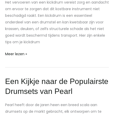
om
Het vervoeren van een kickdrum vereist zorg en aandacht
een
om ervoor te zorgen dat dit kostbare instrument niet
kickdrum
beschadigd raakt. Een kickdrum is een essentieel
te
onderdeel van een drumstel en kan kwetsbaar zijn voor
vervoeren
krassen, deuken, of zelfs structurele schade als het niet
zonder
goed wordt beschermd tijdens transport. Hier zijn enkele
beschadiging?
tips om je kickdrum
Meer lezen »
Een
Een Kijkje naar de Populairste
Kijkje
Drumsets van Pearl
naar
de
Pearl heeft door de jaren heen een breed scala aan
Populairste
drumsets op de markt gebracht, elk ontworpen om te
Drumsets