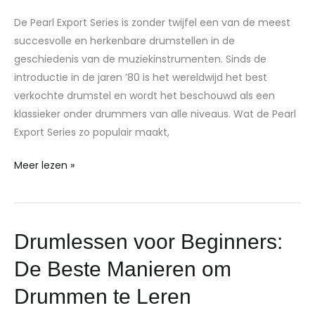
Meest
De Pearl Export Series is zonder twijfel een van de meest
Verkochte
succesvolle en herkenbare drumstellen in de
Drumstel
geschiedenis van de muziekinstrumenten. Sinds de
Aller
introductie in de jaren ’80 is het wereldwijd het best
Tijden
verkochte drumstel en wordt het beschouwd als een
klassieker onder drummers van alle niveaus. Wat de Pearl
Export Series zo populair maakt,
Meer lezen »
Drumlessen
Drumlessen voor Beginners:
voor
De Beste Manieren om
Beginners:
De
Drummen te Leren
Beste