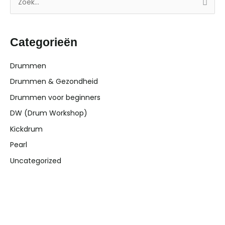
Z
o
e
Categorieën
k
n
Drummen
a
Drummen & Gezondheid
a
Drummen voor beginners
r
DW (Drum Workshop)
:
Kickdrum
Pearl
Uncategorized