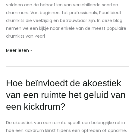
voldoen aan de behoeften van verschillende soorten
van
drummers. Van beginners tot professionals, Pearl biedt
Pearl
drumkits die veelzijdig en betrouwbaar zijn. In deze blog
nemen we een kijkje naar enkele van de meest populaire
drumkits van Pearl
Meer lezen »
Hoe
Hoe beïnvloedt de akoestiek
beïnvloedt
van een ruimte het geluid van
de
akoestiek
een kickdrum?
van
een
De akoestiek van een ruimte speelt een belangrijke rol in
ruimte
hoe een kickdrum klinkt tijdens een optreden of opname.