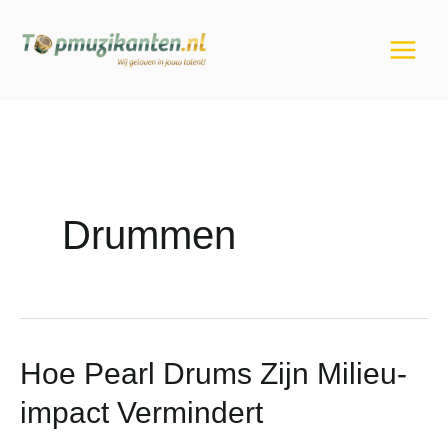
Ga
naar
de
inhoud
Drummen
Hoe
Hoe Pearl Drums Zijn Milieu-
Pearl
impact Vermindert
Drums
Zijn