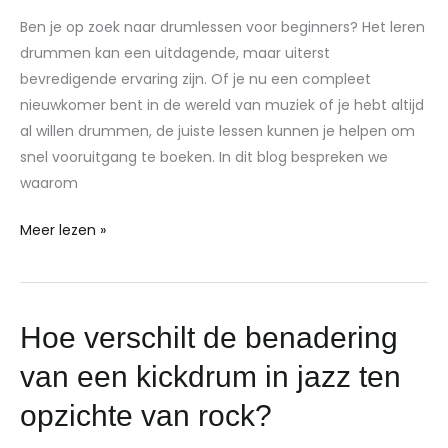
Manieren
Ben je op zoek naar drumlessen voor beginners? Het leren
om
drummen kan een uitdagende, maar uiterst
Drummen
bevredigende ervaring zijn. Of je nu een compleet
te
nieuwkomer bent in de wereld van muziek of je hebt altijd
Leren
al willen drummen, de juiste lessen kunnen je helpen om
snel vooruitgang te boeken. In dit blog bespreken we
waarom
Meer lezen »
Hoe
Hoe verschilt de benadering
verschilt
van een kickdrum in jazz ten
de
benadering
opzichte van rock?
van