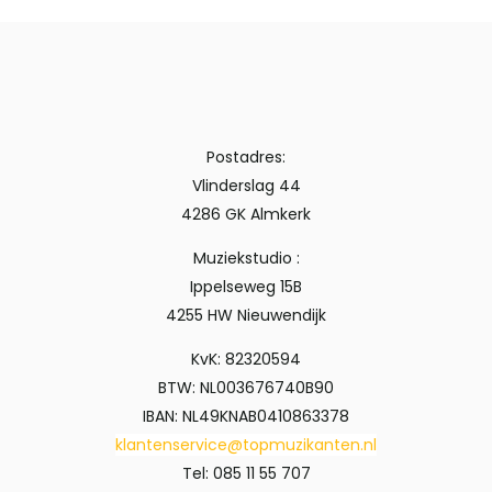
Postadres:
Vlinderslag 44
4286 GK Almkerk
Muziekstudio :
Ippelseweg 15B
4255 HW Nieuwendijk
KvK: 82320594
BTW: NL003676740B90
IBAN: NL49KNAB0410863378
klantenservice@topmuzikanten.nl
Tel: 085 11 55 707