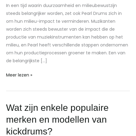
In een tijd waarin duurzaamheid en milieubewustzijn
Milieu-
steeds belangrijker worden, zet ook Pearl Drums zich in
impact
om hun milieu-impact te verminderen. Muzikanten
Vermindert
worden zich steeds bewuster van de impact die de
productie van muziekinstrumenten kan hebben op het
milieu, en Pearl heeft verschillende stappen ondernomen
om hun productieprocessen groener te maken. Een van
de belangrijkste […]
Meer lezen »
Wat
Wat zijn enkele populaire
zijn
merken en modellen van
enkele
populaire
kickdrums?