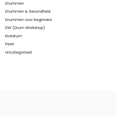
n
Drummen
a
Drummen & Gezondheid
a
Drummen voor beginners
r
DW (Drum Workshop)
:
Kickdrum
Pearl
Uncategorized