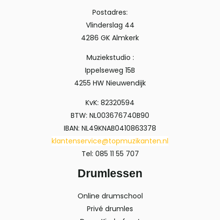
Postadres:
Vlinderslag 44
4286 GK Almkerk
Muziekstudio :
Ippelseweg 15B
4255 HW Nieuwendijk
KvK: 82320594
BTW: NL003676740B90
IBAN: NL49KNAB0410863378
klantenservice@topmuzikanten.nl
Tel: 085 11 55 707
Drumlessen
Online drumschool
Privé drumles