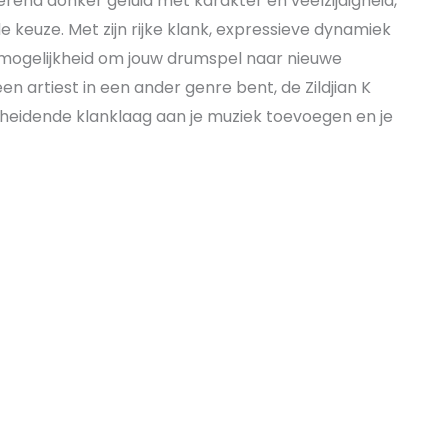
rend donker geluid met karakter en veelzijdigheid,
e keuze. Met zijn rijke klank, expressieve dynamiek
e mogelijkheid om jouw drumspel naar nieuwe
een artiest in een ander genre bent, de Zildjian K
eidende klanklaag aan je muziek toevoegen en je