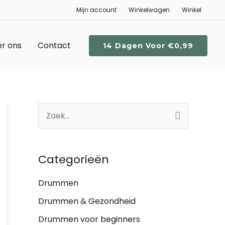
Mijn account
Winkelwagen
Winkel
r ons
Contact
14 Dagen Voor €0,99
Z
o
e
Categorieën
k
n
Drummen
a
Drummen & Gezondheid
a
Drummen voor beginners