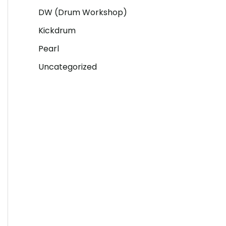
r
DW (Drum Workshop)
:
Kickdrum
Pearl
Uncategorized