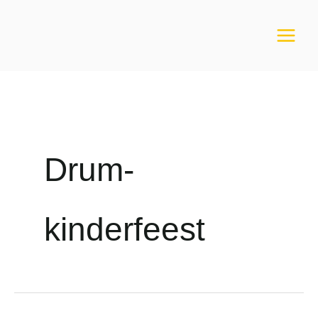
Ga
naar
de
inhoud
Drum-
kinderfeest