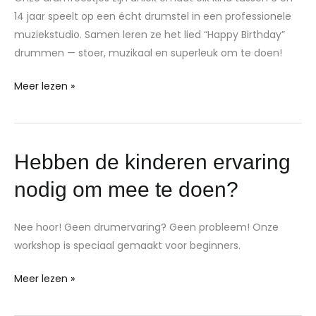
uniek?
14 jaar speelt op een écht drumstel in een professionele
muziekstudio. Samen leren ze het lied “Happy Birthday”
drummen — stoer, muzikaal en superleuk om te doen!
Meer lezen »
Hebben
Hebben de kinderen ervaring
de
nodig om mee te doen?
kinderen
ervaring
Nee hoor! Geen drumervaring? Geen probleem! Onze
nodig
workshop is speciaal gemaakt voor beginners.
om
mee
Meer lezen »
te
doen?