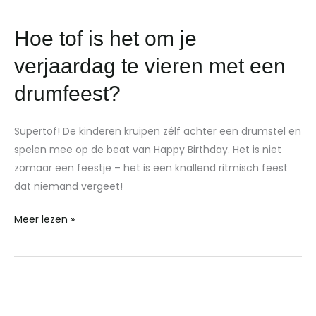
Hoe
Hoe tof is het om je
tof
verjaardag te vieren met een
is
het
drumfeest?
om
je
Supertof! De kinderen kruipen zélf achter een drumstel en
verjaardag
spelen mee op de beat van Happy Birthday. Het is niet
te
zomaar een feestje – het is een knallend ritmisch feest
vieren
dat niemand vergeet!
met
een
Meer lezen »
drumfeest?