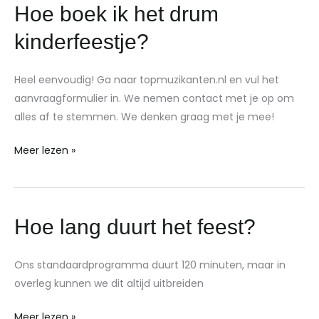
Hoe
Hoe boek ik het drum
boek
kinderfeestje?
ik
het
Heel eenvoudig! Ga naar topmuzikanten.nl en vul het
drum
aanvraagformulier in. We nemen contact met je op om
kinderfeestje?
alles af te stemmen. We denken graag met je mee!
Meer lezen »
Hoe
Hoe lang duurt het feest?
lang
duurt
Ons standaardprogramma duurt 120 minuten, maar in
het
overleg kunnen we dit altijd uitbreiden
feest?
Meer lezen »