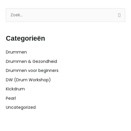
Z
o
e
Categorieën
k
n
Drummen
a
Drummen & Gezondheid
a
Drummen voor beginners
r
DW (Drum Workshop)
:
Kickdrum
Pearl
Uncategorized