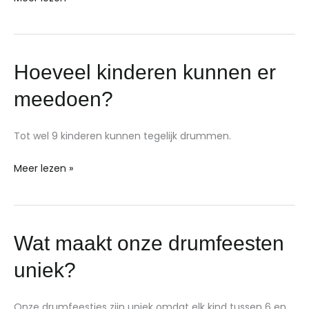
Hoeveel
Hoeveel kinderen kunnen er
kinderen
meedoen?
kunnen
er
Tot wel 9 kinderen kunnen tegelijk drummen.
meedoen?
Meer lezen »
Wat
Wat maakt onze drumfeesten
maakt
uniek?
onze
drumfeesten
Onze drumfeestjes zijn uniek omdat elk kind tussen 6 en