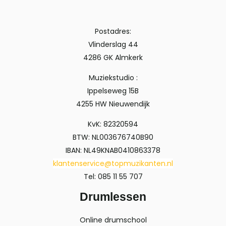
Postadres:
Vlinderslag 44
4286 GK Almkerk
Muziekstudio :
Ippelseweg 15B
4255 HW Nieuwendijk
KvK: 82320594
BTW: NL003676740B90
IBAN: NL49KNAB0410863378
klantenservice@topmuzikanten.nl
Tel: 085 11 55 707
Drumlessen
Online drumschool