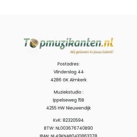
Postadres:
Vlinderslag 44
4286 GK Almkerk
Muziekstudio :
Ippelseweg 15B
4255 HW Nieuwendijk
KvK: 82320594
BTW: NL003676740B90
IBAN: NL49KNAB0410863378