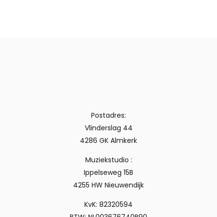
Postadres:
Vlinderslag 44
4286 GK Almkerk
Muziekstudio :
Ippelseweg 15B
4255 HW Nieuwendijk
KvK: 82320594
BTW: NL003676740B90