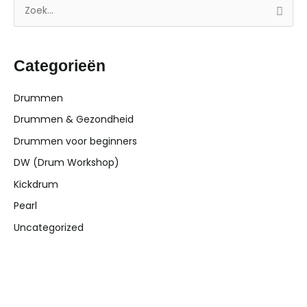
Z
o
e
Categorieën
k
n
Drummen
a
Drummen & Gezondheid
a
Drummen voor beginners
r
DW (Drum Workshop)
:
Kickdrum
Pearl
Uncategorized