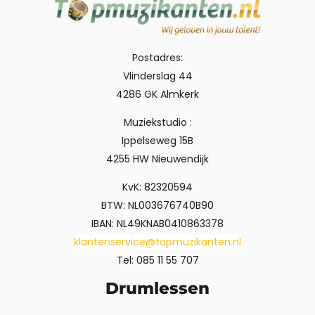
Postadres:
Vlinderslag 44
4286 GK Almkerk
Muziekstudio :
Ippelseweg 15B
4255 HW Nieuwendijk
KvK: 82320594
BTW: NL003676740B90
IBAN: NL49KNAB0410863378
klantenservice@topmuzikanten.nl
Tel: 085 11 55 707
Drumlessen