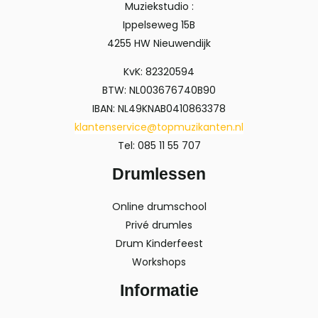
Muziekstudio :
Ippelseweg 15B
4255 HW Nieuwendijk
KvK: 82320594
BTW: NL003676740B90
IBAN: NL49KNAB0410863378
klantenservice@topmuzikanten.nl
Tel: 085 11 55 707
Drumlessen
Online drumschool
Privé drumles
Drum Kinderfeest
Workshops
Informatie