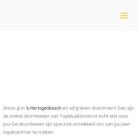
Ga
naar
de
inhoud
Online drumschool
‘s-Hertogenbosch
Woon jij in
en wil jij leren drummen? Dan zijn
‘s-Hertogenbosch
de online drumlessen van TopMuzikanten.nl echt iets voor
jou! De drumlessen zijn speciaal ontwikkeld om van jou een
topdrummer te maken.