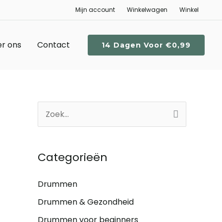
Mijn account
Winkelwagen
Winkel
r ons
Contact
14 Dagen Voor €0,99
Z
o
e
Categorieën
k
n
Drummen
a
Drummen & Gezondheid
a
Drummen voor beginners