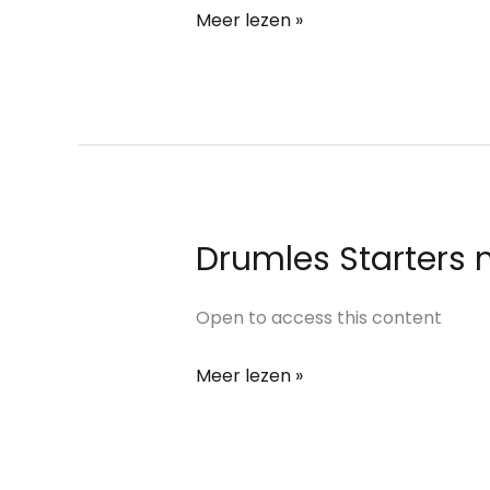
Meer lezen »
Drumles Starters 
Drumles
Starters
module
Open to access this content
2
Meer lezen »