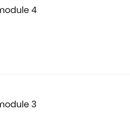
module 4
module 3