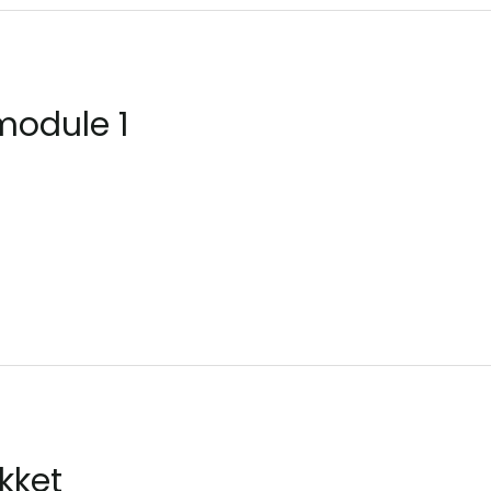
module 1
kket