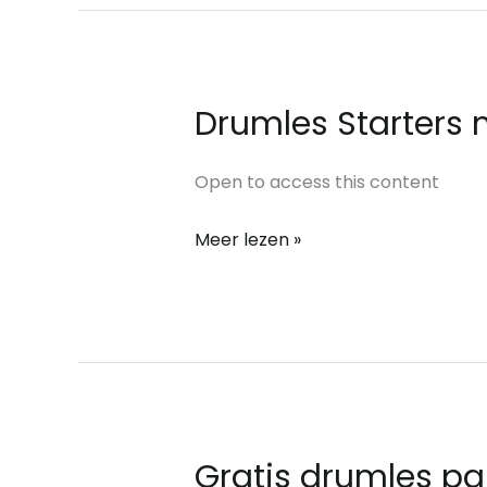
Drumles Starters 
Drumles
Starters
module
Open to access this content
1
Meer lezen »
Gratis drumles pa
Gratis