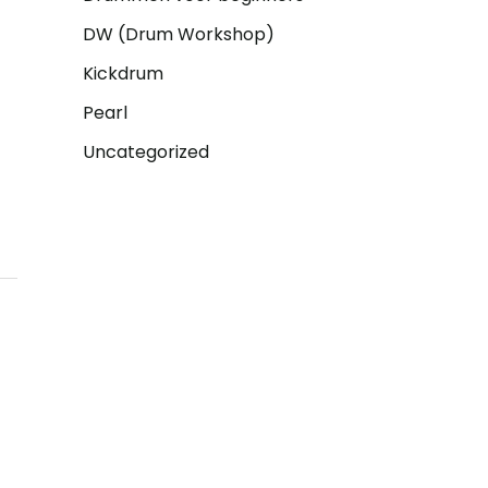
r
DW (Drum Workshop)
:
Kickdrum
Pearl
Uncategorized