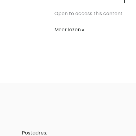
drumles
pakket
Open to access this content
Meer lezen »
Postadres: