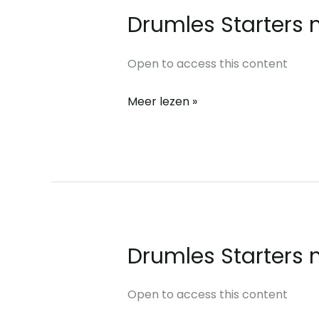
Drumles Starters 
Drumles
Starters
module
Open to access this content
4
Meer lezen »
Drumles Starters 
Drumles
Starters
module
Open to access this content
3