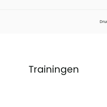
Ga
naar
de
Dru
inhoud
Trainingen